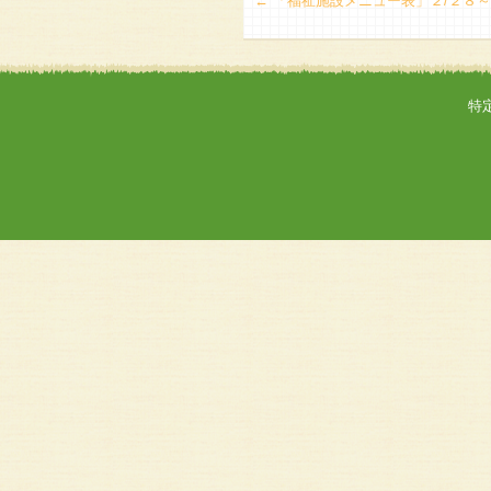
←
「福祉施設メニュー表」２/２８～
特