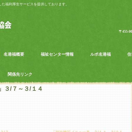
とした福利厚生サービスを提供しております。
〒455
名港福概要
福祉センター情報
ルポ名港福
住
関係先リンク
３/７～３/１４