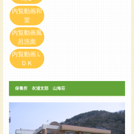
内覧動画和
室
内覧動画風
呂洗面
内覧動画Ｌ
ＤＫ
保養所 衣浦支部 山海荘