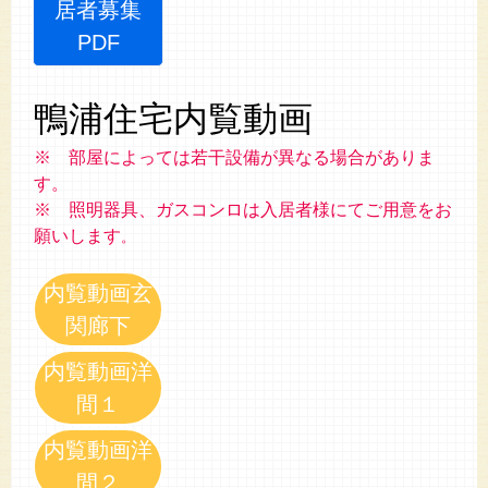
居者募集
PDF
鴨浦住宅内覧動画
※ 部屋によっては若干設備が異なる場合がありま
す。
※ 照明器具、ガスコンロは入居者様にてご用意をお
願いします
。
内覧動画玄
関廊下
内覧動画洋
間１
内覧動画洋
間２