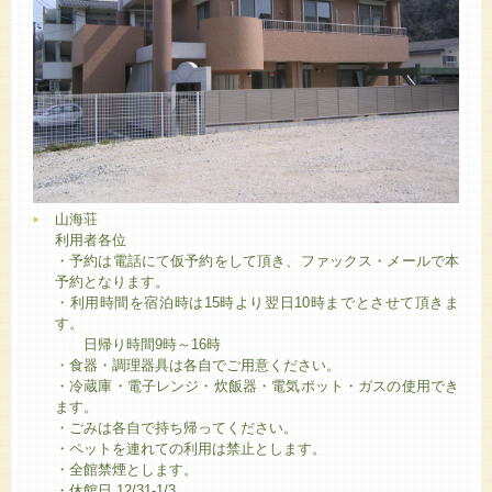
山海荘
利用者各位
・予約は電話にて仮予約をして頂き、ファックス・メールで本
予約となります。
・利用時間を宿泊時は15時より翌日10時までとさせて頂きま
す。
日帰り時間9時～16時
・食器・調理器具は各自でご用意ください。
・冷蔵庫・電子レンジ・炊飯器・電気ポット・ガスの使用でき
ます。
・ごみは各自で持ち帰ってください。
・ペットを連れての利用は禁止とします。
・全館禁煙とします。
・休館日 12/31-1/3