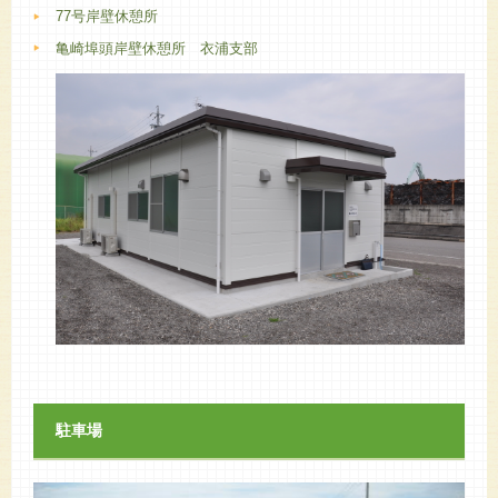
77号岸壁休憩所
亀崎埠頭岸壁休憩所 衣浦支部
駐車場